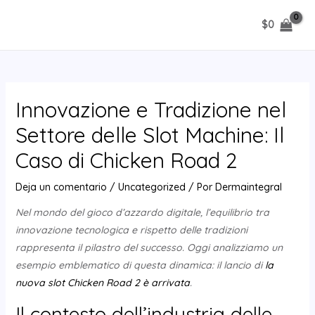
Ir
$
0
al
MAIN
contenido
MENU
Innovazione e Tradizione nel
Settore delle Slot Machine: Il
Caso di Chicken Road 2
Deja un comentario
/
Uncategorized
/ Por
Dermaintegral
Nel mondo del gioco d’azzardo digitale, l’equilibrio tra
innovazione tecnologica e rispetto delle tradizioni
rappresenta il pilastro del successo. Oggi analizziamo un
esempio emblematico di questa dinamica: il lancio di
la
nuova slot Chicken Road 2 è arrivata
.
Il contesto dell’industria delle