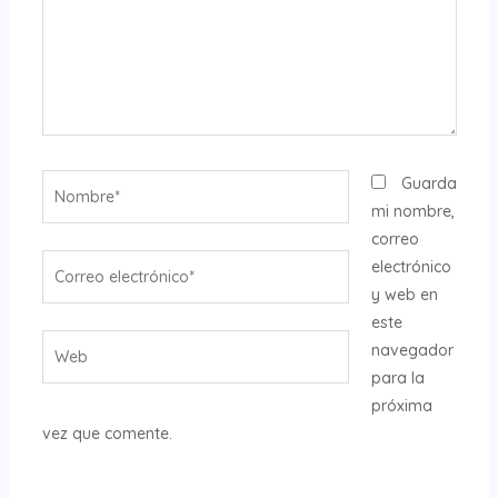
Nombre*
Guarda
mi nombre,
correo
Correo
electrónico
electrónico*
y web en
este
Web
navegador
para la
próxima
vez que comente.