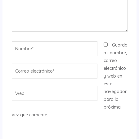
Nombre*
Guarda
mi nombre,
correo
Correo
electrónico
electrónico*
y web en
este
Web
navegador
para la
próxima
vez que comente.