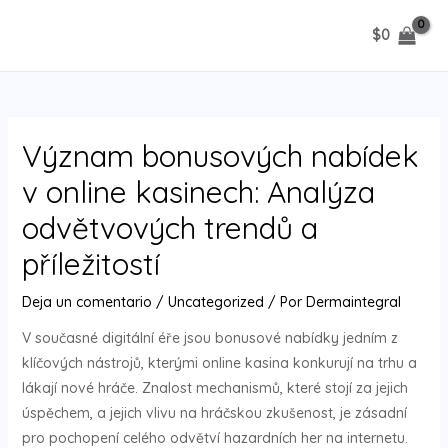
Ir
$
0
al
MAIN
contenido
MENU
Význam bonusových nabídek
v online kasinech: Analýza
odvětvových trendů a
příležitostí
Deja un comentario
/
Uncategorized
/ Por
Dermaintegral
V současné digitální éře jsou bonusové nabídky jedním z
klíčových nástrojů, kterými online kasina konkurují na trhu a
lákají nové hráče. Znalost mechanismů, které stojí za jejich
úspěchem, a jejich vlivu na hráčskou zkušenost, je zásadní
pro pochopení celého odvětví hazardních her na internetu.