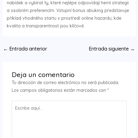
nabídek a vybírat ty, které nejlépe odpovídají herní strategii
a osobním preferencím. Vstupní bonus abuking představuje
příklad vhodného startu v prostředí online hazardu, kde
kvalita a transparentnost jsou klíčové.
Navegación
←
Entrada anterior
Entrada siguiente
→
de
entradas
Deja un comentario
Tu dirección de correo electrónico no será publicada.
Los campos obligatorios están marcados con
*
Escribe
aquí...