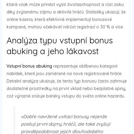
ktará však může přinést vyšší životaschopnost a růst zisku
díky zvýšenému zájmu a aktivitě hráčů. Statistiky ukazují, že
online kasina, která efektivně implementují bonusové
kampaně, mohou očekávat nárůst registrací o 30 % a více.
Analýza typu
vstupní bonus
abuking
a jeho lákavost
Vstupní bonus abuking
reprezentuje oblíbenou kategorii
nabídek, které jsou zaměřené na nově registrované hráče.
Detailní analýza ukazuje, že tento typ bonusu často zahrnuje
dodatečné prostředky na první vklad nebo bezplatné spiny,
což výrazně snižuje bariéry vstupu do světa online hazardu.
«Dobře navržené uvítací bonusy nejenže
posilují první dojmy hráčů, ale také zvyšují
pravděpodobnost jejich dlouhodobého