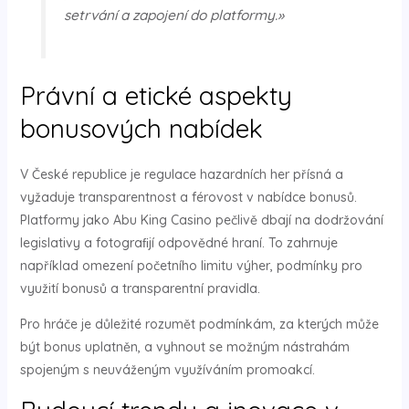
setrvání a zapojení do platformy.»
Právní a etické aspekty
bonusových nabídek
V České republice je regulace hazardních her přísná a
vyžaduje transparentnost a férovost v nabídce bonusů.
Platformy jako Abu King Casino pečlivě dbají na dodržování
legislativy a fotograﬁjí odpovědné hraní. To zahrnuje
například omezení početního limitu výher, podmínky pro
využití bonusů a transparentní pravidla.
Pro hráče je důležité rozumět podmínkám, za kterých může
být bonus uplatněn, a vyhnout se možným nástrahám
spojeným s neuváženým využíváním promoakcí.