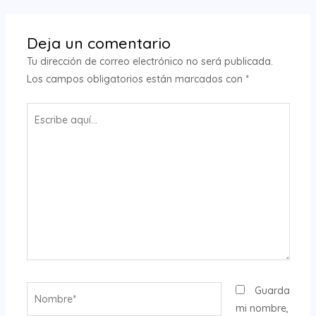
entradas
Deja un comentario
Tu dirección de correo electrónico no será publicada.
Los campos obligatorios están marcados con
*
Escribe
aquí...
Nombre*
Guarda
mi nombre,