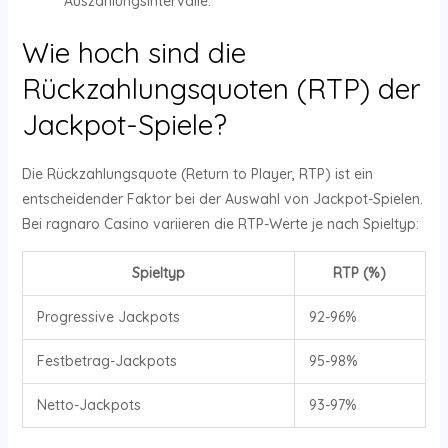
Auszahlungsintervalle.
Wie hoch sind die
Rückzahlungsquoten (RTP) der
Jackpot-Spiele?
Die Rückzahlungsquote (Return to Player, RTP) ist ein
entscheidender Faktor bei der Auswahl von Jackpot-Spielen.
Bei ragnaro Casino variieren die RTP-Werte je nach Spieltyp:
Spieltyp
RTP (%)
Progressive Jackpots
92-96%
Festbetrag-Jackpots
95-98%
Netto-Jackpots
93-97%