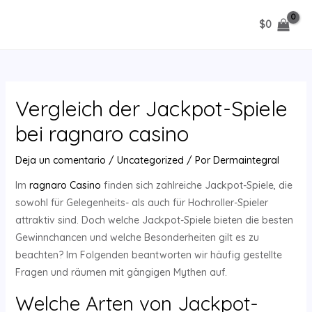
Ir
$
0
al
MAIN
contenido
MENU
Vergleich der Jackpot-Spiele
bei ragnaro casino
Deja un comentario
/
Uncategorized
/ Por
Dermaintegral
Im
ragnaro Casino
finden sich zahlreiche Jackpot-Spiele, die
sowohl für Gelegenheits- als auch für Hochroller-Spieler
attraktiv sind. Doch welche Jackpot-Spiele bieten die besten
Gewinnchancen und welche Besonderheiten gilt es zu
beachten? Im Folgenden beantworten wir häufig gestellte
Fragen und räumen mit gängigen Mythen auf.
Welche Arten von Jackpot-