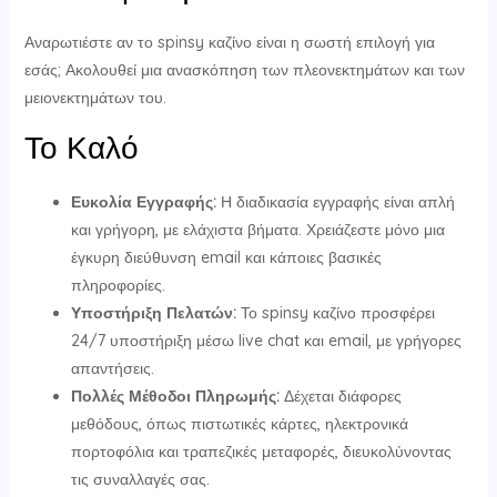
Αναρωτιέστε αν το spinsy καζίνο είναι η σωστή επιλογή για
εσάς; Ακολουθεί μια ανασκόπηση των πλεονεκτημάτων και των
μειονεκτημάτων του.
Το Καλό
Ευκολία Εγγραφής:
Η διαδικασία εγγραφής είναι απλή
και γρήγορη, με ελάχιστα βήματα. Χρειάζεστε μόνο μια
έγκυρη διεύθυνση email και κάποιες βασικές
πληροφορίες.
Υποστήριξη Πελατών:
Το spinsy καζίνο προσφέρει
24/7 υποστήριξη μέσω live chat και email, με γρήγορες
απαντήσεις.
Πολλές Μέθοδοι Πληρωμής:
Δέχεται διάφορες
μεθόδους, όπως πιστωτικές κάρτες, ηλεκτρονικά
πορτοφόλια και τραπεζικές μεταφορές, διευκολύνοντας
τις συναλλαγές σας.