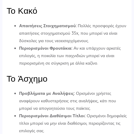
Το Κακό
Απαιτήσεις Στοιχηματισμού:
Πολλές προσφορές έχουν
απαιτήσεις στοιχηματισμού 35x, που μπορεί να είναι
δύσκολες για τους νεοεισερχόμενους.
Περιορισμένοι Φρουτάκια:
Αν και υπάρχουν αρκετές
επιλογές, η ποικιλία των παιχνιδιών μπορεί να είναι
περιορισμένη σε σύγκριση με άλλα καζίνο.
Το Άσχημο
Προβλήματα με Αναλήψεις:
Ορισμένοι χρήστες
αναφέρουν καθυστερήσεις στις αναλήψεις, κάτι που
μπορεί να απογοητεύσει τους παίκτες.
Περιορισμένοι Διαθέσιμοι Τίτλοι:
Ορισμένοι δημοφιλείς
τίτλοι μπορεί να μην είναι διαθέσιμοι, περιορίζοντας τις
επιλογές σας.