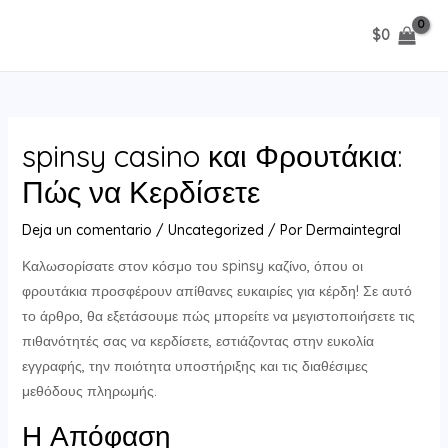
Ir
$
0
al
MAIN
contenido
MENU
spinsy casino και Φρουτάκια:
Πώς να Κερδίσετε
Deja un comentario
/
Uncategorized
/ Por
Dermaintegral
Καλωσορίσατε στον κόσμο του spinsy καζίνο, όπου οι
φρουτάκια προσφέρουν απίθανες ευκαιρίες για κέρδη! Σε αυτό
το άρθρο, θα εξετάσουμε πώς μπορείτε να μεγιστοποιήσετε τις
πιθανότητές σας να κερδίσετε, εστιάζοντας στην ευκολία
εγγραφής, την ποιότητα υποστήριξης και τις διαθέσιμες
μεθόδους πληρωμής.
Η Απόφαση