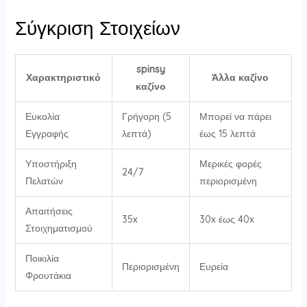
Σύγκριση Στοιχείων
spinsy
Χαρακτηριστικό
Άλλα καζίνο
καζίνο
Ευκολία
Γρήγορη (5
Μπορεί να πάρει
Εγγραφής
λεπτά)
έως 15 λεπτά
Υποστήριξη
Μερικές φορές
24/7
Πελατών
περιορισμένη
Απαιτήσεις
35x
30x έως 40x
Στοιχηματισμού
Ποικιλία
Περιορισμένη
Ευρεία
Φρουτάκια