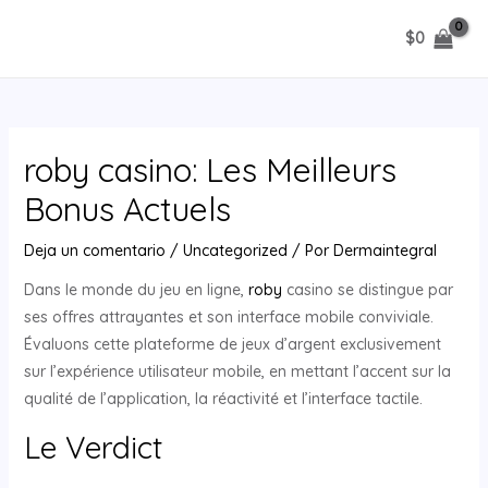
Ir
$
0
al
MAIN
contenido
MENU
roby casino: Les Meilleurs
Bonus Actuels
Deja un comentario
/
Uncategorized
/ Por
Dermaintegral
Dans le monde du jeu en ligne,
roby
casino se distingue par
ses offres attrayantes et son interface mobile conviviale.
Évaluons cette plateforme de jeux d’argent exclusivement
sur l’expérience utilisateur mobile, en mettant l’accent sur la
qualité de l’application, la réactivité et l’interface tactile.
Le Verdict