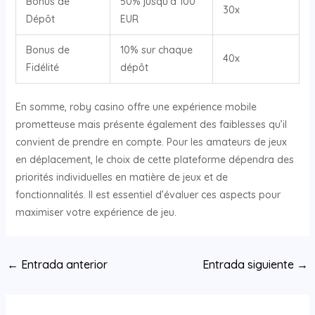
Bonus de
50% jusqu’à 100
30x
Dépôt
EUR
Bonus de
10% sur chaque
40x
Fidélité
dépôt
En somme, roby casino offre une expérience mobile
prometteuse mais présente également des faiblesses qu’il
convient de prendre en compte. Pour les amateurs de jeux
en déplacement, le choix de cette plateforme dépendra des
priorités individuelles en matière de jeux et de
fonctionnalités. Il est essentiel d’évaluer ces aspects pour
maximiser votre expérience de jeu.
Navegación
←
Entrada anterior
Entrada siguiente
→
de
entradas