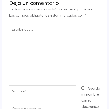
Deja un comentario
Tu dirección de correo electrónico no será publicada.
Los campos obligatorios están marcados con
*
Escribe
aquí...
Nombre*
Guarda
mi nombre,
correo
Correo
electrónico