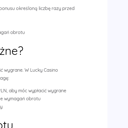
bonusu określoną liczbę razy przed
magań obrotu
żne?
ić wygrane. W Lucky Casino
agę:
PLN, aby móc wypłacić wygrane
nie wymagań obrotu
ry
otu