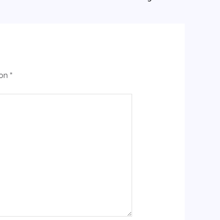
con
*