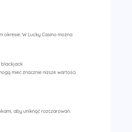
ym okresie. W Lucky Casino można
 blackjack
ogą mieć znacznie niższe wartości
nkami, aby uniknąć rozczarowań.