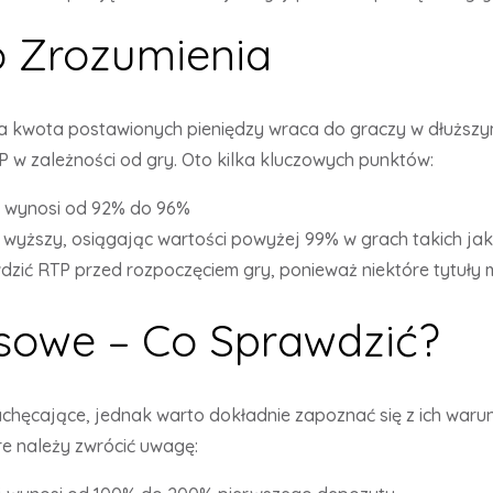
o Zrozumienia
ka kwota postawionych pieniędzy wraca do graczy w dłuższ
P w zależności od gry. Oto kilka kluczowych punktów:
 wynosi od 92% do 96%
wyższy, osiągając wartości powyżej 99% w grach takich jak
zić RTP przed rozpoczęciem gry, ponieważ niektóre tytuły m
sowe – Co Sprawdzić?
chęcające, jednak warto dokładnie zapoznać się z ich waru
re należy zwrócić uwagę: