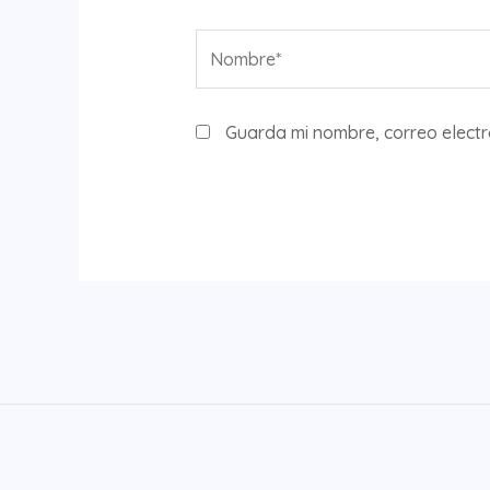
Nombre*
Guarda mi nombre, correo elect