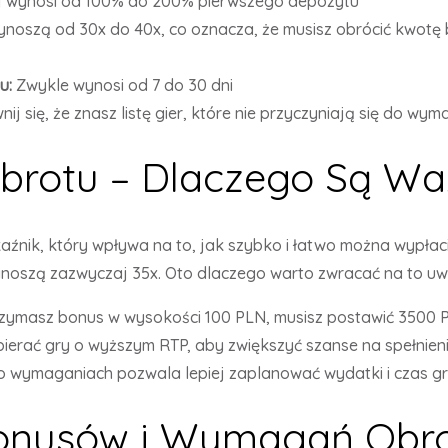
 wynosi od 100% do 200% pierwszego depozytu
noszą od 30x do 40x, co oznacza, że musisz obrócić kwotę 
u:
Zwykle wynosi od 7 do 30 dni
ij się, że znasz listę gier, które nie przyczyniają się do wy
rotu – Dlaczego Są Wa
źnik, który wpływa na to, jak szybko i łatwo można wypłac
oszą zazwyczaj 35x. Oto dlaczego warto zwracać na to uw
rzymasz bonus w wysokości 100 PLN, musisz postawić 3500 
ierać gry o wyższym RTP, aby zwiększyć szanse na spełnie
 wymaganiach pozwala lepiej zaplanować wydatki i czas g
onusów i Wymagań Obr