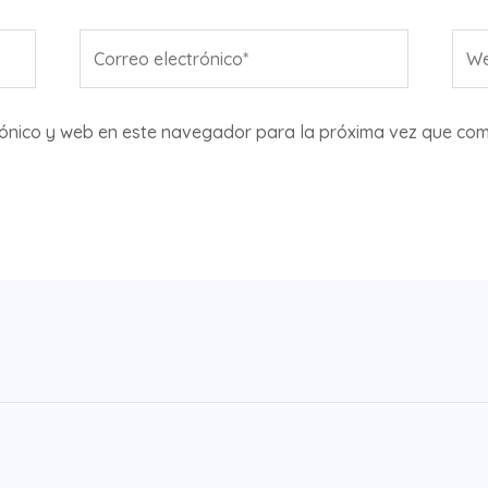
Correo
We
electrónico*
rónico y web en este navegador para la próxima vez que com