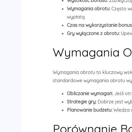
Wysokość bonusu:
Zazwyczaj
Wymagania obrotu:
Często wy
wypłatą
Czas na wykorzystanie bonus
Gry wyłączone z obrotu:
Upewn
Wymagania Ob
Wymagania obrotu to kluczowy wska
standardowe wymagania obrotu wyn
Obliczanie wymagań:
Jeśli ot
Strategie gry:
Dobrze jest wyb
Planowanie budżetu:
Wiedza o
Porównanie B