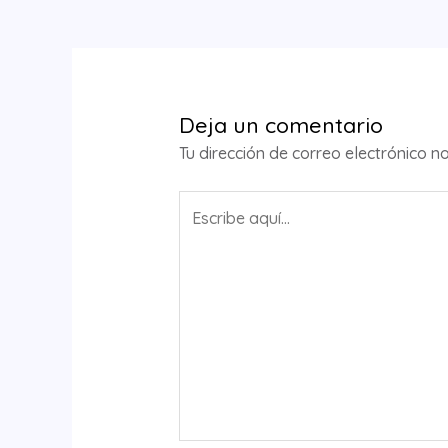
de
entradas
Deja un comentario
Tu dirección de correo electrónico n
Escribe
aquí...