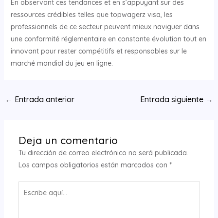
En observant ces tendances et en s’appuyant sur des
ressources crédibles telles que topwagerz visa, les
professionnels de ce secteur peuvent mieux naviguer dans
une conformité réglementaire en constante évolution tout en
innovant pour rester compétitifs et responsables sur le
marché mondial du jeu en ligne.
Navegación
←
Entrada anterior
Entrada siguiente
→
de
entradas
Deja un comentario
Tu dirección de correo electrónico no será publicada.
Los campos obligatorios están marcados con
*
Escribe
aquí...