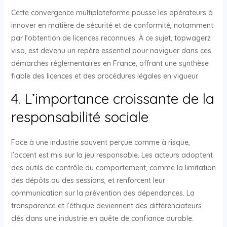
Cette convergence multiplateforme pousse les opérateurs à
innover en matière de sécurité et de conformité, notamment
par l’obtention de licences reconnues. À ce sujet, topwagerz
visa, est devenu un repère essentiel pour naviguer dans ces
démarches réglementaires en France, offrant une synthèse
fiable des licences et des procédures légales en vigueur.
4. L’importance croissante de la
responsabilité sociale
Face à une industrie souvent perçue comme à risque,
l’accent est mis sur la jeu responsable. Les acteurs adoptent
des outils de contrôle du comportement, comme la limitation
des dépôts ou des sessions, et renforcent leur
communication sur la prévention des dépendances. La
transparence et l’éthique deviennent des différenciateurs
clés dans une industrie en quête de confiance durable.