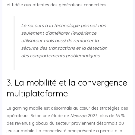
et fidèle aux attentes des générations connectées.
Le recours à la technologie permet non
seulement d’améliorer l’expérience
utilisateur mais aussi de renforcer la
sécurité des transactions et la détection
des comportements problématiques.
3. La mobilité et la convergence
multiplateforme
Le gaming mobile est désormais au cœur des stratégies des
opérateurs. Selon une étude de
Newzoo
2023, plus de 65 %
des revenus globaux du secteur proviennent désormais du
jeu sur mobile. La connectivité omniprésente a permis à la