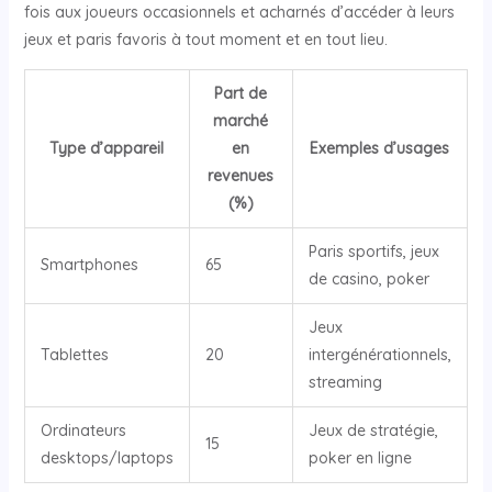
fois aux joueurs occasionnels et acharnés d’accéder à leurs
jeux et paris favoris à tout moment et en tout lieu.
Part de
marché
Type d’appareil
en
Exemples d’usages
revenues
(%)
Paris sportifs, jeux
Smartphones
65
de casino, poker
Jeux
Tablettes
20
intergénérationnels,
streaming
Ordinateurs
Jeux de stratégie,
15
desktops/laptops
poker en ligne