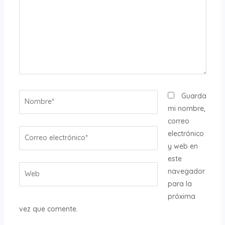
Nombre*
Guarda
mi nombre,
correo
Correo
electrónico
electrónico*
y web en
este
Web
navegador
para la
próxima
vez que comente.