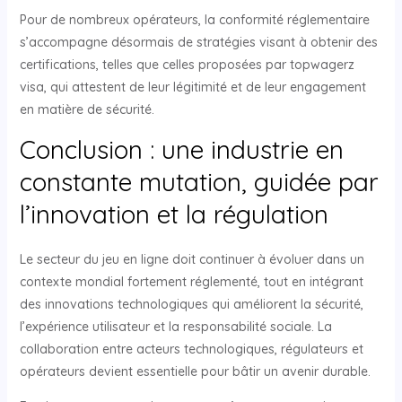
Pour de nombreux opérateurs, la conformité réglementaire
s’accompagne désormais de stratégies visant à obtenir des
certifications, telles que celles proposées par topwagerz
visa, qui attestent de leur légitimité et de leur engagement
en matière de sécurité.
Conclusion : une industrie en
constante mutation, guidée par
l’innovation et la régulation
Le secteur du jeu en ligne doit continuer à évoluer dans un
contexte mondial fortement réglementé, tout en intégrant
des innovations technologiques qui améliorent la sécurité,
l’expérience utilisateur et la responsabilité sociale. La
collaboration entre acteurs technologiques, régulateurs et
opérateurs devient essentielle pour bâtir un avenir durable.