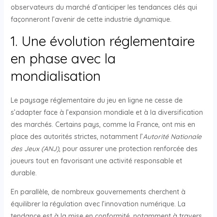
observateurs du marché d’anticiper les tendances clés qui
façonneront l’avenir de cette industrie dynamique.
1. Une évolution réglementaire
en phase avec la
mondialisation
Le paysage réglementaire du jeu en ligne ne cesse de
s’adapter face à l’expansion mondiale et à la diversification
des marchés. Certains pays, comme la France, ont mis en
place des autorités strictes, notamment l’
Autorité Nationale
des Jeux (ANJ)
, pour assurer une protection renforcée des
joueurs tout en favorisant une activité responsable et
durable.
En parallèle, de nombreux gouvernements cherchent à
équilibrer la régulation avec l’innovation numérique. La
tendance est à la mise en conformité, notamment à travers