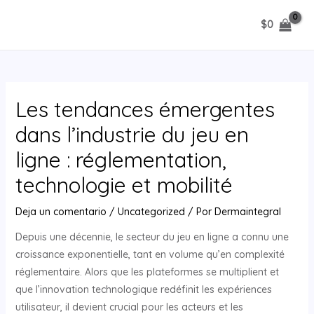
Ir
$
0
al
MAIN
contenido
MENU
Les tendances émergentes
dans l’industrie du jeu en
ligne : réglementation,
technologie et mobilité
Deja un comentario
/
Uncategorized
/ Por
Dermaintegral
Depuis une décennie, le secteur du jeu en ligne a connu une
croissance exponentielle, tant en volume qu’en complexité
réglementaire. Alors que les plateformes se multiplient et
que l’innovation technologique redéfinit les expériences
utilisateur, il devient crucial pour les acteurs et les