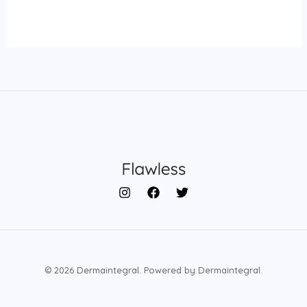
© 2026 Dermaintegral. Powered by Dermaintegral.