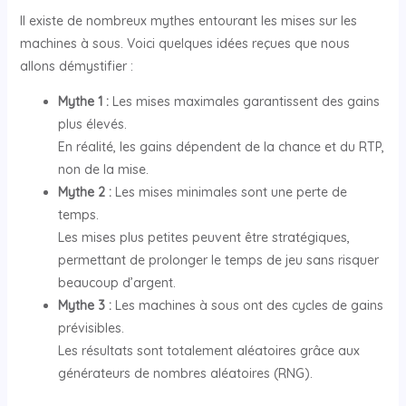
Il existe de nombreux mythes entourant les mises sur les
machines à sous. Voici quelques idées reçues que nous
allons démystifier :
Mythe 1 :
Les mises maximales garantissent des gains
plus élevés.
En réalité, les gains dépendent de la chance et du RTP,
non de la mise.
Mythe 2 :
Les mises minimales sont une perte de
temps.
Les mises plus petites peuvent être stratégiques,
permettant de prolonger le temps de jeu sans risquer
beaucoup d’argent.
Mythe 3 :
Les machines à sous ont des cycles de gains
prévisibles.
Les résultats sont totalement aléatoires grâce aux
générateurs de nombres aléatoires (RNG).