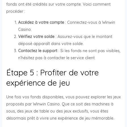
fonds ont été crédités sur votre compte. Voici comment
procéder :
Accédez à votre compte
: Connectez-vous à Winwin
Casino.
Vérifiez votre solde
: Assurez-vous que le montant
déposé apparaît dans votre solde.
Contactez le support
: Si les fonds ne sont pas visibles,
n’hésitez pas à contacter le service client.
Étape 5 : Profiter de votre
expérience de jeu
Une fois vos fonds disponibles, vous pouvez explorer les jeux
proposés par Winwin Casino. Que ce soit des machines à
sous, des jeux de table ou des jeux exclusifs, vous êtes
désormais prêt à vivre une expérience de jeu mémorable.