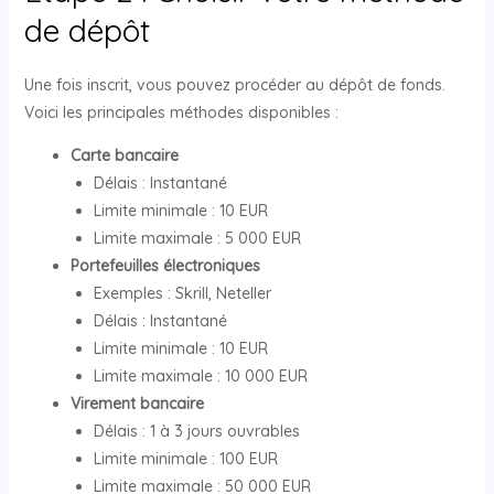
de dépôt
Une fois inscrit, vous pouvez procéder au dépôt de fonds.
Voici les principales méthodes disponibles :
Carte bancaire
Délais : Instantané
Limite minimale : 10 EUR
Limite maximale : 5 000 EUR
Portefeuilles électroniques
Exemples : Skrill, Neteller
Délais : Instantané
Limite minimale : 10 EUR
Limite maximale : 10 000 EUR
Virement bancaire
Délais : 1 à 3 jours ouvrables
Limite minimale : 100 EUR
Limite maximale : 50 000 EUR