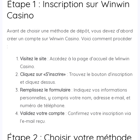
Étape 1 : Inscription sur Winwin
Casino
Avant de choisir une méthode de dépôt, vous devez d’abord
créer un compte sur Winwin Casino. Voici comment procéder
:
Visitez le site
: Accédez à la page d’accueil de Winwin
Casino.
Cliquez sur «S’inscrire»
: Trouvez le bouton d’inscription
et cliquez dessus.
Remplissez le formulaire
: Indiquez vos informations
personnelles, y compris votre nom, adresse e-mail, et
numéro de téléphone.
Validez votre compte
: Confirmez votre inscription via
l’e-mail reçu.
Étape 2 : Choisir votre méthode