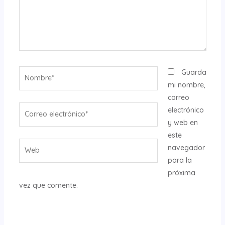
Nombre*
Guarda
mi nombre,
correo
Correo
electrónico
electrónico*
y web en
este
Web
navegador
para la
próxima
vez que comente.