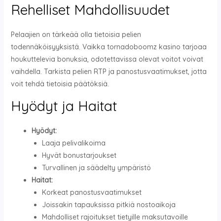
Rehelliset Mahdollisuudet
Pelaajien on tärkeää olla tietoisia pelien
todennäköisyyksistä. Vaikka tornadoboomz kasino tarjoaa
houkuttelevia bonuksia, odotettavissa olevat voitot voivat
vaihdella. Tarkista pelien RTP ja panostusvaatimukset, jotta
voit tehdä tietoisia päätöksiä.
Hyödyt ja Haitat
Hyödyt:
Laaja pelivalikoima
Hyvät bonustarjoukset
Turvallinen ja säädelty ympäristö
Haitat:
Korkeat panostusvaatimukset
Joissakin tapauksissa pitkiä nostoaikoja
Mahdolliset rajoitukset tietyille maksutavoille