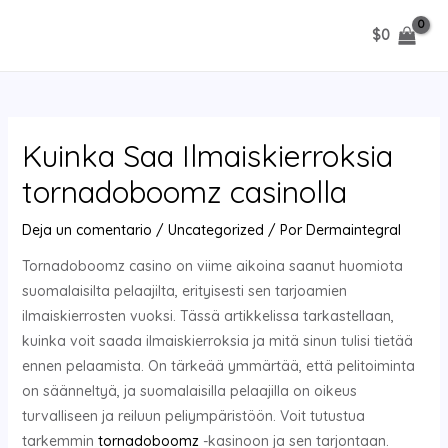
Ir
$
0
al
MAIN
contenido
MENU
Kuinka Saa Ilmaiskierroksia
tornadoboomz casinolla
Deja un comentario
/
Uncategorized
/ Por
Dermaintegral
Tornadoboomz casino on viime aikoina saanut huomiota
suomalaisilta pelaajilta, erityisesti sen tarjoamien
ilmaiskierrosten vuoksi. Tässä artikkelissa tarkastellaan,
kuinka voit saada ilmaiskierroksia ja mitä sinun tulisi tietää
ennen pelaamista. On tärkeää ymmärtää, että pelitoiminta
on säänneltyä, ja suomalaisilla pelaajilla on oikeus
turvalliseen ja reiluun peliympäristöön. Voit tutustua
tarkemmin
tornadoboomz
-kasinoon ja sen tarjontaan.