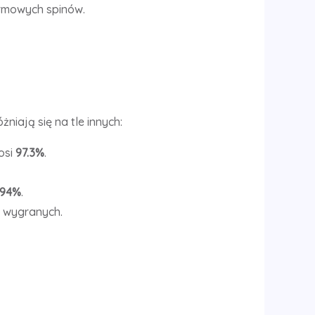
rmowych spinów.
niają się na tle innych:
osi
97.3%
.
.94%
.
h wygranych.