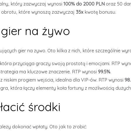
alny, który zazwyczaj wynosi
100% do 2000 PLN
oraz 50 da
 obrotu, które wynoszą zazwyczaj
35x
kwotę bonusu.
 gier na żywo
jących gier na żywo. Oto kilka z nich, które szczególnie wyróż
która przyciąga graczy swoją prostotą i emocjami. RTP wyn
strategia ma kluczowe znaczenie. RTP wynosi
99.5%
.
z niskim progiem wejścia, idealna dla VIP-ów. RTP wynosi
98
gra, która łączy elementy koła fortuny z możliwością dużyc
łacić środki
leży dokonać wpłaty. Oto jak to zrobić: