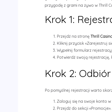
przygodę z grami na żywo w Thrill C
Krok 1: Rejestr
Przejdź na stronę
Thrill Casin
Kliknij przycisk «Zarejestruj
Wypełnij formularz rejestracy
Potwierdź swoją rejestrację, 
Krok 2: Odbió
Po pomyślnej rejestracji warto skor
Zaloguj się na swoje konto w T
Przejdź do sekcji «Promocje».