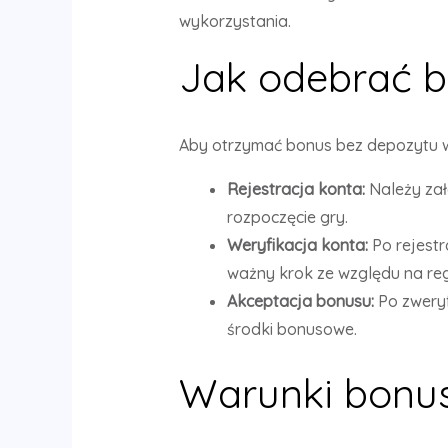
wykorzystania.
Jak odebrać b
Aby otrzymać bonus bez depozytu w 
Rejestracja konta:
Należy zało
rozpoczęcie gry.
Weryfikacja konta:
Po rejestr
ważny krok ze względu na reg
Akceptacja bonusu:
Po zweryf
środki bonusowe.
Warunki bonu