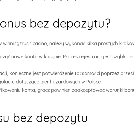
onus bez depozytu?
winningzrush casino, należy wykonać kilka prostych krokó
żyć nowe konto w kasynie. Proces rejestracji jest szybki i i
acji, konieczne jest potwierdzenie tożsamości poprzez prz
ulacje dotyczące gier hazardowych w Polsce.
ikowaniu konta, gracz powinien zaakceptować warunki bo
su bez depozytu