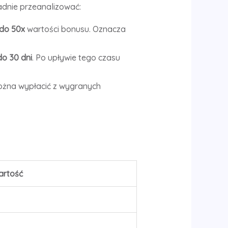
adnie przeanalizować:
do 50x
wartości bonusu. Oznacza
do 30 dni
. Po upływie tego czasu
można wypłacić z wygranych
artość