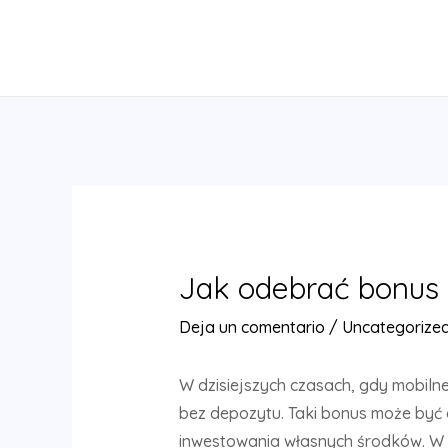
Ir
al
contenido
Jak odebrać bonus 
Deja un comentario
/
Uncategorize
W dzisiejszych czasach, gdy mobiln
bez depozytu. Taki bonus może być
inwestowania własnych środków. W p