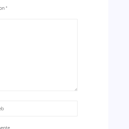
con
*
b
ente.