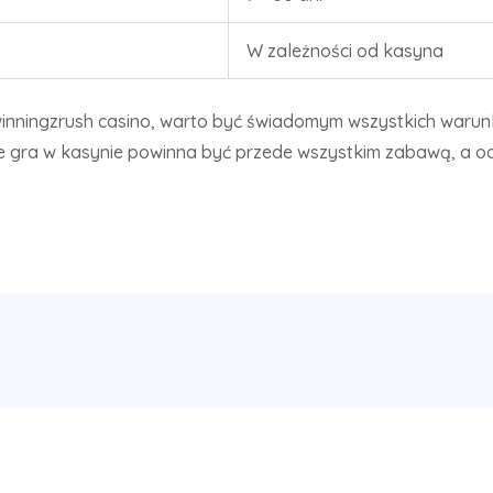
W zależności od kasyna
inningzrush casino, warto być świadomym wszystkich waru
że gra w kasynie powinna być przede wszystkim zabawą, a o