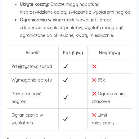
Ukryte koszty:
Gracze mogą napotkać
nieprzewidziane opłaty związane z wypłatami nagród.
Ograniczenia w wypłatach:
Nawet jeśli gracz
zdobędzie dużą ilość punktów, wypłaty mogą być
ograniczone do określonej kwoty miesięcznie.
Aspekt
Pozytywy
Negatywy
Przejrzystość zasad
Wymagania obrotu
35x
Różnorodność
Ograniczenia
nagród
czasowe
Ograniczenia w
Limit
wypłatach
miesięczny