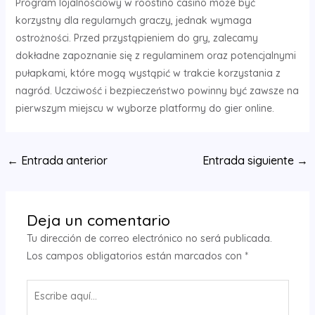
Program lojalnościowy w roostino casino może być
korzystny dla regularnych graczy, jednak wymaga
ostrożności. Przed przystąpieniem do gry, zalecamy
dokładne zapoznanie się z regulaminem oraz potencjalnymi
pułapkami, które mogą wystąpić w trakcie korzystania z
nagród. Uczciwość i bezpieczeństwo powinny być zawsze na
pierwszym miejscu w wyborze platformy do gier online.
Navegación
←
Entrada anterior
Entrada siguiente
→
de
entradas
Deja un comentario
Tu dirección de correo electrónico no será publicada.
Los campos obligatorios están marcados con
*
Escribe
aquí...