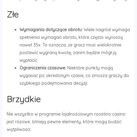
Złe
Wymagania dotyczące obrotu:
Wiele nagród wymaga
spełnienia wymagań obrotu, które często wynoszą
nawet 35x. To oznacza, że gracz musi wielokrotnie
postawić wygraną kwotę, zanim będzie mógł ją
wypłacić.
Ograniczenia czasowe:
Niektóre punkty mogą
wygasać po określonym czasie, co zmusza graczy do
szybkiego podejmowania decyzji.
Brzydkie
Nie wszystko w programie lojalnościowym roostino casino
jest różowe. Istnieją pewne elementy, które mogą budzić
wątpliwości: