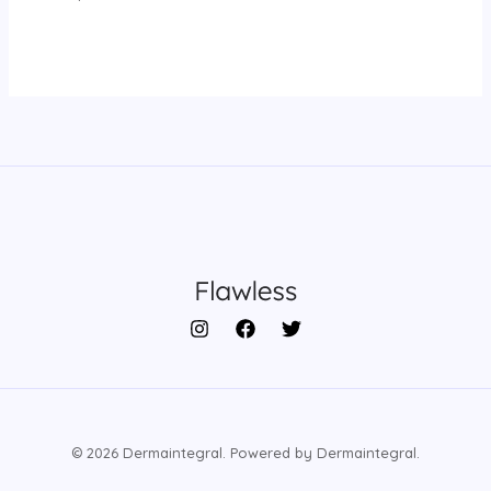
© 2026 Dermaintegral. Powered by Dermaintegral.