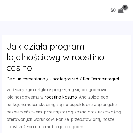
Ir
$
0
al
MAIN
contenido
MENU
Jak działa program
lojalnościowy w roostino
casino
Deja un comentario
/
Uncategorized
/ Por
Dermaintegral
W dzisiejszym artykule przyjrzymy się programowi
lojalnościowemu w
roostino kasyno
. Analizując jego
funkcjonalności, skupimy się na aspektach związanych z
bezpieczeństwem, przejrzystością zasad oraz uczciwością
oferowanych warunków. Poniżej przedstawiamy nasze
spostrzeżenia na temat tego programu.