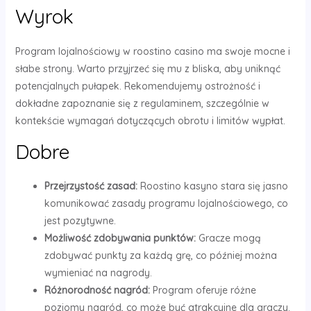
Wyrok
Program lojalnościowy w roostino casino ma swoje mocne i
słabe strony. Warto przyjrzeć się mu z bliska, aby uniknąć
potencjalnych pułapek. Rekomendujemy ostrożność i
dokładne zapoznanie się z regulaminem, szczególnie w
kontekście wymagań dotyczących obrotu i limitów wypłat.
Dobre
Przejrzystość zasad:
Roostino kasyno stara się jasno
komunikować zasady programu lojalnościowego, co
jest pozytywne.
Możliwość zdobywania punktów:
Gracze mogą
zdobywać punkty za każdą grę, co później można
wymieniać na nagrody.
Różnorodność nagród:
Program oferuje różne
poziomy nagród, co może być atrakcyjne dla graczy.