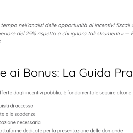
empo nell’analisi delle opportunità di incentivi fiscal
eriore del 25% rispetto a chi ignora tali strumenti.» —
3
 ai Bonus: La Guida Pra
ferte dagli incentivi pubblici, è fondamentale seguire alcune
isiti di accesso
te e le scadenze
tazione necessaria
 piattaforme dedicate per la presentazione delle domande