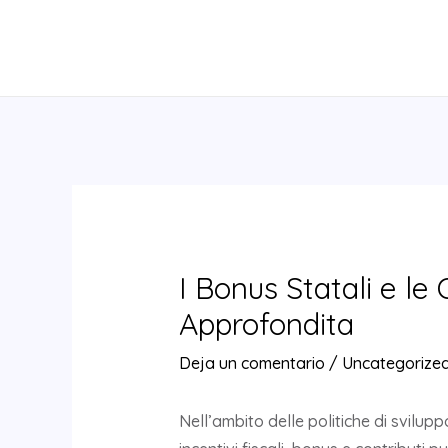
Ir
al
contenido
I Bonus Statali e le O
Approfondita
Deja un comentario
/
Uncategorize
Nell’ambito delle politiche di svilupp