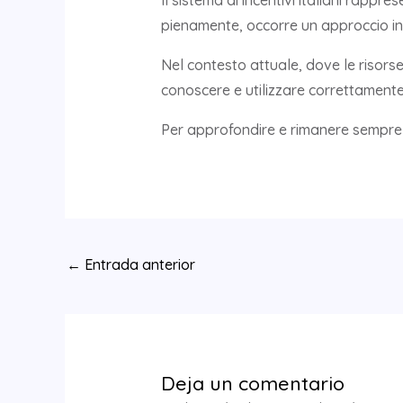
pienamente, occorre un approccio in
Nel contesto attuale, dove le risors
conoscere e utilizzare correttamente
Per approfondire e rimanere sempre ag
Navegación
←
Entrada anterior
de
entradas
Deja un comentario