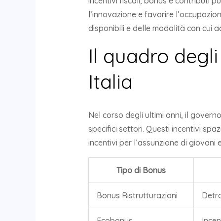
incentivi fiscali, bonus e contribut
l’innovazione e favorire l’occupazione
disponibili e delle modalità con cui a
Il quadro degli 
Italia
Nel corso degli ultimi anni, il gover
specifici settori. Questi incentivi spa
incentivi per l’assunzione di giovani 
Tipo di Bonus
Bonus Ristrutturazioni
Detra
Ecobonus
Incen