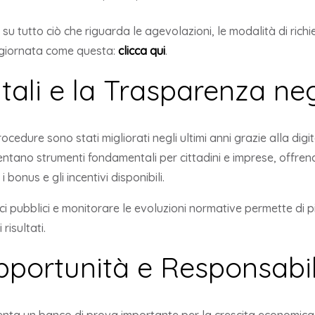
tutto ciò che riguarda le agevolazioni, le modalità di richiesta
ggiornata come questa:
clicca qui
.
tali e la Trasparenza negl
ocedure sono stati migliorati negli ultimi anni grazie alla digit
ntano strumenti fondamentali per cittadini e imprese, offren
bonus e gli incentivi disponibili.
efici pubblici e monitorare le evoluzioni normative permette di 
risultati.
pportunità e Responsabil
resenta un banco di prova importante per la crescita economica 