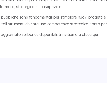
formato, strategico e consapevole.
e pubbliche sono fondamentali per stimolare nuovi progetti e 
 tali strumenti diventa una competenza strategica, tanto per l
giornato sui bonus disponibili, ti invitiamo a clicca qui.