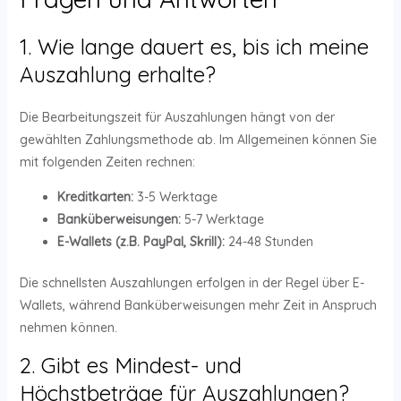
1. Wie lange dauert es, bis ich meine
Auszahlung erhalte?
Die Bearbeitungszeit für Auszahlungen hängt von der
gewählten Zahlungsmethode ab. Im Allgemeinen können Sie
mit folgenden Zeiten rechnen:
Kreditkarten:
3-5 Werktage
Banküberweisungen:
5-7 Werktage
E-Wallets (z.B. PayPal, Skrill):
24-48 Stunden
Die schnellsten Auszahlungen erfolgen in der Regel über E-
Wallets, während Banküberweisungen mehr Zeit in Anspruch
nehmen können.
2. Gibt es Mindest- und
Höchstbeträge für Auszahlungen?