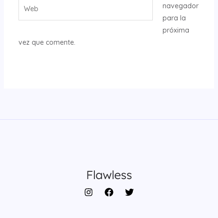
Web
navegador
para la
próxima
vez que comente.