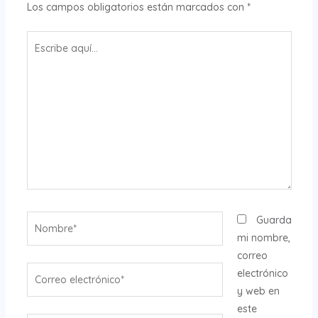
Los campos obligatorios están marcados con
*
Escribe
aquí...
Nombre*
Guarda
mi nombre,
correo
Correo
electrónico
electrónico*
y web en
este