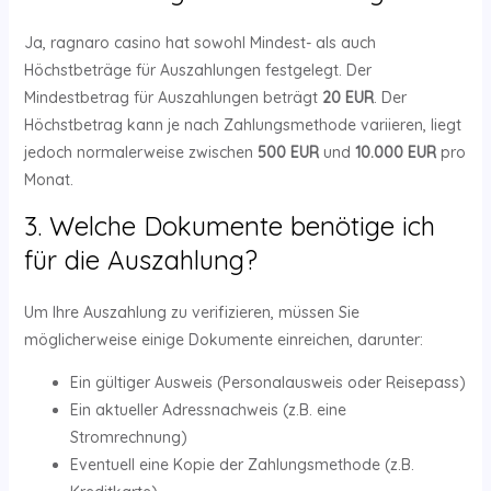
Ja, ragnaro casino hat sowohl Mindest- als auch
Höchstbeträge für Auszahlungen festgelegt. Der
Mindestbetrag für Auszahlungen beträgt
20 EUR
. Der
Höchstbetrag kann je nach Zahlungsmethode variieren, liegt
jedoch normalerweise zwischen
500 EUR
und
10.000 EUR
pro
Monat.
3. Welche Dokumente benötige ich
für die Auszahlung?
Um Ihre Auszahlung zu verifizieren, müssen Sie
möglicherweise einige Dokumente einreichen, darunter:
Ein gültiger Ausweis (Personalausweis oder Reisepass)
Ein aktueller Adressnachweis (z.B. eine
Stromrechnung)
Eventuell eine Kopie der Zahlungsmethode (z.B.