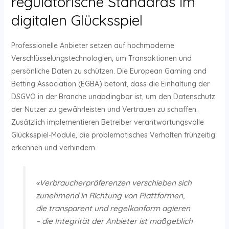
regulatorische Standards im
digitalen Glücksspiel
Professionelle Anbieter setzen auf hochmoderne
Verschlüsselungstechnologien, um Transaktionen und
persönliche Daten zu schützen. Die European Gaming and
Betting Association (EGBA) betont, dass die Einhaltung der
DSGVO in der Branche unabdingbar ist, um den Datenschutz
der Nutzer zu gewährleisten und Vertrauen zu schaffen.
Zusätzlich implementieren Betreiber verantwortungsvolle
Glücksspiel-Module, die problematisches Verhalten frühzeitig
erkennen und verhindern.
«Verbraucherpräferenzen verschieben sich
zunehmend in Richtung von Plattformen,
die transparent und regelkonform agieren
– die Integrität der Anbieter ist maßgeblich