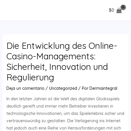
Ir
$
0
al
MAIN
contenido
MENU
Die Entwicklung des Online-
Casino-Managements:
Sicherheit, Innovation und
Regulierung
Deja un comentario
/
Uncategorized
/ Por
Dermaintegral
In den letzten Jahren ist die Welt des digitalen Glücksspiels
deutlich gereift und immer mehr Betreiber investieren in
technologische Innovationen, um das Spielerlebnis sicher und
vertrauenswürdig zu gestalten. Die Verlagerung ins Internet
hat jedoch auch eine Reihe von Herausforderungen mit sich