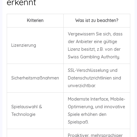
erkennt
Kriterien
Was ist zu beachten?
Vergewissern Sie sich, dass
der Anbieter eine gültige
Lizenzierung
Lizenz besitzt, z.B. von der
Swiss Gambling Authority.
SSL-Verschlüsselung und
Sicherheitsmaßnahmen
Datenschutzrichtlinien sind
unverzichtbar.
Modernste Interface, Mobile-
Spielauswahl &
Optimierung, und innovative
Technologie
Spiele erhöhen den
Spielspaß.
Proaktiver, mehrsprachiger