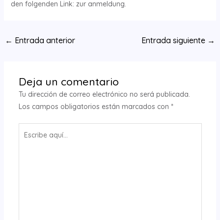
den folgenden Link: zur anmeldung.
Navegación
←
Entrada anterior
Entrada siguiente
→
de
entradas
Deja un comentario
Tu dirección de correo electrónico no será publicada.
Los campos obligatorios están marcados con
*
Escribe
aquí...