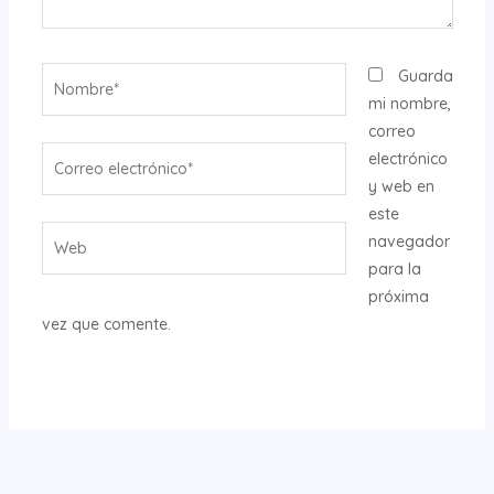
Nombre*
Guarda
mi nombre,
correo
Correo
electrónico
electrónico*
y web en
este
Web
navegador
para la
próxima
vez que comente.