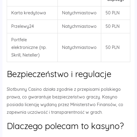
Karta kredytowa
Natychmiastowo
50 PLN
Przelewy24
Natychmiastowo
50 PLN
Portfele
elektroniczne (np.
Natychmiastowo
50 PLN
Skrill, Neteller)
Bezpieczeństwo i regulacje
Slotbunny Casino działa zgodnie z przepisami polskiego
prawa, co gwarantuje bezpieczeństwo graczy. Kasyno
posiada licencję wydaną przez Ministerstwo Finansów, co
zapewnia uczciwość i transparentność w grach.
Dlaczego polecam to kasyno?