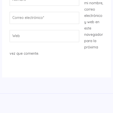
mi nombre,
correo
Correo
electrónico
electrónico*
y web en
este
Web
navegador
para la
próxima
vez que comente.